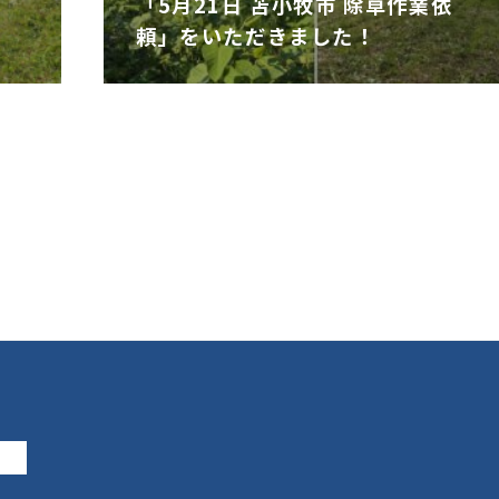
「5月21日 苫小牧市 除草作業依
頼」をいただきました！