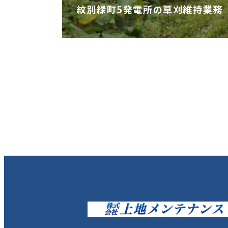
紋別緑町5発電所の草刈維持業務