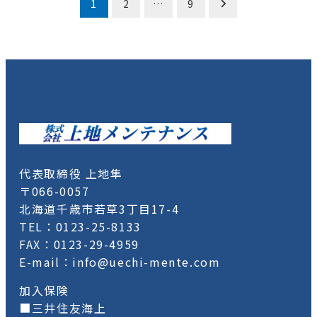
投
1
2
…
9
稿
の
ペ
ー
ジ
送
代表取締役 上地隼
り
〒066-0057
北海道千歳市若草3丁目17-4
TEL：0123-25-8133
FAX：0123-29-4959
E-mail：info@uechi-mente.com
加入保険
■三井住友海上