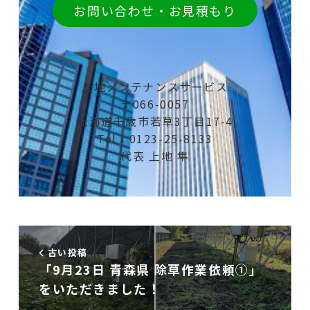
お問い合わせ・お見積もり
上地メンテナンスサービス
〒066-0057
北海道千歳市若草3丁目17-4
Tel：0123-25-8133
代表 上地 隼
古い投稿
「9月23日 青森県 除草作業依頼①」
をいただきました！