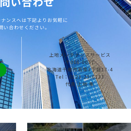
問い合わせ
テナンスへは下記よりお気軽に
問い合わせください。
上地メンテナンスサービス
〒066-0057
北海道千歳市若草3丁目17-4
Tel：0123-25-8133
代表 上地 隼