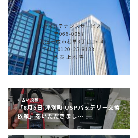
上地メンテナンスサービス
〒066-0057
北海道千歳市若草3丁目17-4
Tel：0120-25-8133
代表 上地 隼
古い投稿
「8月5日 津別町 USPバッテリー交換
依頼」をいただきまし…