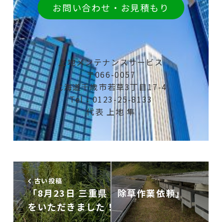
お問い合わせ・お見積もり
上地メンテナンスサービス
〒066-0057
北海道千歳市若草3丁目17-4
Tel：0123-25-8133
代表 上地 隼
古い投稿
「8月23日 三重県 除草作業依頼」
をいただきました！